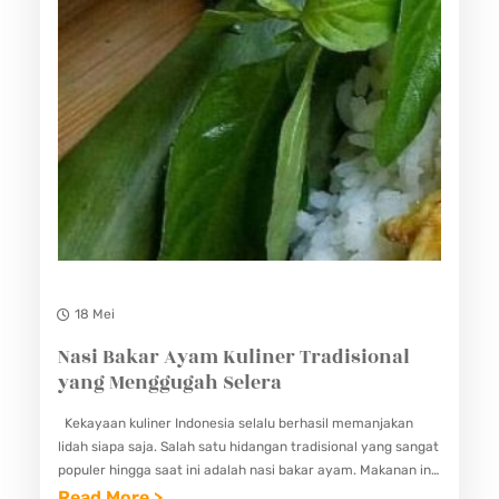
E
N
K
U
L
I
N
E
R
H
18 Mei
A
Nasi Bakar Ayam Kuliner Tradisional
S
yang Menggugah Selera
I
Kekayaan kuliner Indonesia selalu berhasil memanjakan
L
lidah siapa saja. Salah satu hidangan tradisional yang sangat
P
populer hingga saat ini adalah nasi bakar ayam. Makanan ini
E
menggabungkan teknik memasak tradisional dengan bumbu
:
Read More >